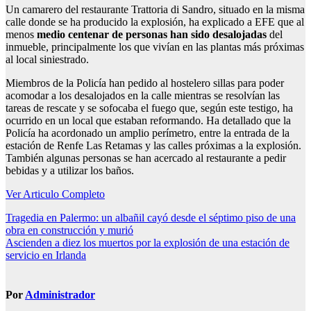
Un camarero del restaurante Trattoria di Sandro, situado en la misma
calle donde se ha producido la explosión, ha explicado a EFE que al
menos
medio centenar de personas han sido desalojadas
del
inmueble, principalmente los que vivían en las plantas más próximas
al local siniestrado.
Miembros de la Policía han pedido al hostelero sillas para poder
acomodar a los desalojados en la calle mientras se resolvían las
tareas de rescate y se sofocaba el fuego que, según este testigo, ha
ocurrido en un local que estaban reformando. Ha detallado que la
Policía ha acordonado un amplio perímetro, entre la entrada de la
estación de Renfe Las Retamas y las calles próximas a la explosión.
También algunas personas se han acercado al restaurante a pedir
bebidas y a utilizar los baños.
Ver Articulo Completo
Navegación
Tragedia en Palermo: un albañil cayó desde el séptimo piso de una
obra en construcción y murió
de
Ascienden a diez los muertos por la explosión de una estación de
entradas
servicio en Irlanda
Por
Administrador