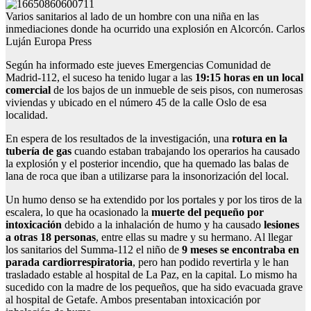
Varios sanitarios al lado de un hombre con una niña en las
inmediaciones donde ha ocurrido una explosión en Alcorcón. Carlos
Luján Europa Press
Según ha informado este jueves Emergencias Comunidad de
Madrid-112, el suceso ha tenido lugar a las
19:15 horas en un local
comercial
de los bajos de un inmueble de seis pisos, con numerosas
viviendas y ubicado en el número 45 de la calle Oslo de esa
localidad.
En espera de los resultados de la investigación, una
rotura en la
tubería de gas
cuando estaban trabajando los operarios ha causado
la explosión y el posterior incendio, que ha quemado las balas de
lana de roca que iban a utilizarse para la insonorización del local.
Un humo denso se ha extendido por los portales y por los tiros de la
escalera, lo que ha ocasionado la
muerte del pequeño por
intoxicación
debido a la inhalación de humo y ha causado
lesiones
a otras 18 personas
, entre ellas su madre y su hermano. Al llegar
los sanitarios del Summa-112 el niño de
9 meses se encontraba en
parada cardiorrespiratoria
, pero han podido revertirla y le han
trasladado estable al hospital de La Paz, en la capital. Lo mismo ha
sucedido con la madre de los pequeños, que ha sido evacuada grave
al hospital de Getafe. Ambos presentaban intoxicación por