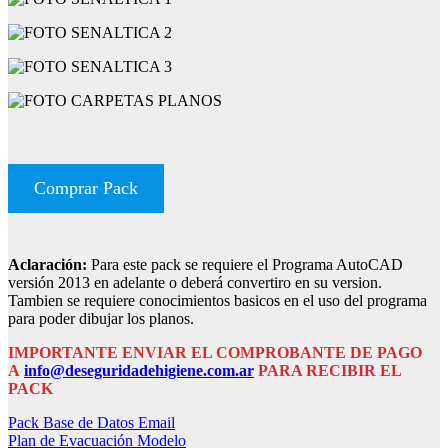
Comprar Pack
Aclaración:
Para este pack se requiere el Programa AutoCAD
versión 2013 en adelante o deberá convertiro en su version.
Tambien se requiere conocimientos basicos en el uso del programa
para poder dibujar los planos.
IMPORTANTE ENVIAR EL COMPROBANTE DE PAGO
A
info@deseguridadehigiene.com.ar
PARA RECIBIR EL
PACK
Navegación
Pack Base de Datos Email
Plan de Evacuación Modelo