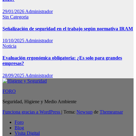
29/01/2026
Administrador
Sin Categoria
Señalización de seguridad en el trabajo según normativa IRAM
10/10/2025
Administrador
Noticia
Evaluación ergonómica obligatoria: ¿Es solo para grandes
empresas?
28/09/2025
Administrador
FORO
Seguridad, Higiene y Medio Ambiente
Funciona gracias a WordPress
|
Tema:
Newsup
de
Themeansar
Foro
Blog
Visita Digital