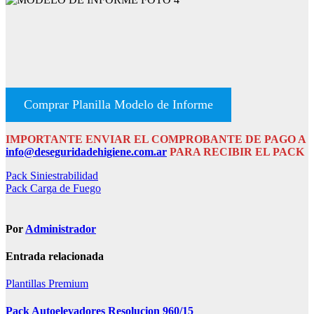
Comprar Planilla Modelo de Informe
IMPORTANTE ENVIAR EL COMPROBANTE DE PAGO A
info@deseguridadehigiene.com.ar
PARA RECIBIR EL PACK
Navegación
Pack Siniestrabilidad
Pack Carga de Fuego
de
entradas
Por
Administrador
Entrada relacionada
Plantillas Premium
Pack Autoelevadores Resolucion 960/15