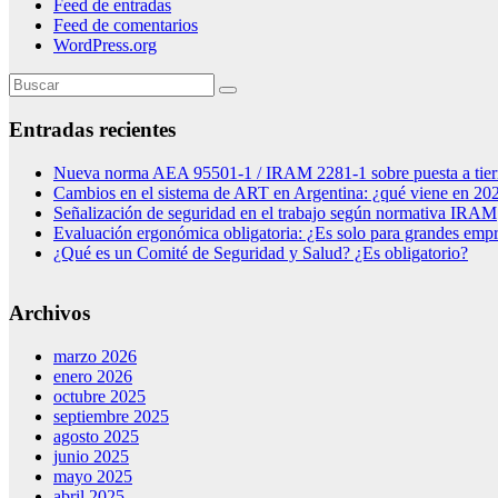
Feed de entradas
Feed de comentarios
WordPress.org
Entradas recientes
Nueva norma AEA 95501-1 / IRAM 2281-1 sobre puesta a tierra
Cambios en el sistema de ART en Argentina: ¿qué viene en 20
Señalización de seguridad en el trabajo según normativa IRAM
Evaluación ergonómica obligatoria: ¿Es solo para grandes emp
¿Qué es un Comité de Seguridad y Salud? ¿Es obligatorio?
Archivos
marzo 2026
enero 2026
octubre 2025
septiembre 2025
agosto 2025
junio 2025
mayo 2025
abril 2025