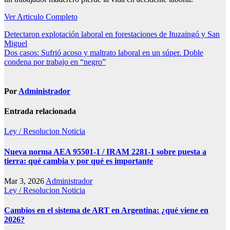
Ver Articulo Completo
Navegación
Detectaron explotación laboral en forestaciones de Ituzaingó y San
Miguel
de
Dos casos: Sufrió acoso y maltrato laboral en un súper. Doble
entradas
condena por trabajo en “negro”
Por
Administrador
Entrada relacionada
Ley / Resolucion
Noticia
Nueva norma AEA 95501-1 / IRAM 2281-1 sobre puesta a
tierra: qué cambia y por qué es importante
Mar 3, 2026
Administrador
Ley / Resolucion
Noticia
Cambios en el sistema de ART en Argentina: ¿qué viene en
2026?