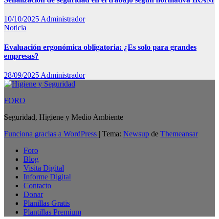
10/10/2025
Administrador
Noticia
Evaluación ergonómica obligatoria: ¿Es solo para grandes
empresas?
28/09/2025
Administrador
FORO
Seguridad, Higiene y Medio Ambiente
Funciona gracias a WordPress
|
Tema:
Newsup
de
Themeansar
Foro
Blog
Visita Digital
Informe Digital
Contacto
Donar
Planillas Gratis
Plantillas Premium