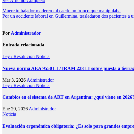
Ver Articulo Completo
Navegación
Muere trabajador maderero al caerle un tronco que manipulaba
Por un accidente laboral en Guillermina, trasladaron dos pacientes a u
de
entradas
Por
Administrador
Entrada relacionada
Ley / Resolucion
Noticia
Nueva norma AEA 95501-1 / IRAM 2281-1 sobre puesta a tierra:
Mar 3, 2026
Administrador
Ley / Resolucion
Noticia
Cambios en el sistema de ART en Argentina: ¿qué viene en 2026
Ene 29, 2026
Administrador
Noticia
Evaluación ergonómica obligatoria: ¿Es solo para grandes empr