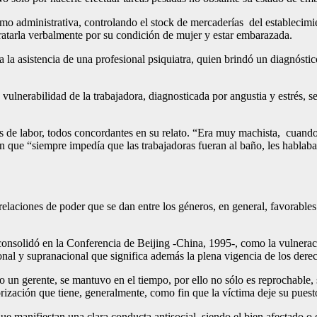
mo administrativa, controlando el stock de mercaderías del establecimie
tratarla verbalmente por su condición de mujer y estar embarazada.
 a la asistencia de una profesional psiquiatra, quien brindó un diagnósti
vulnerabilidad de la trabajadora, diagnosticada por angustia y estrés, se
s de labor, todos concordantes en su relato. “Era muy machista, cuando 
on que “siempre impedía que las trabajadoras fueran al baño, les habla
relaciones de poder que se dan entre los géneros, en general, favorable
consolidó en la Conferencia de Beijing -China, 1995-, como la vulneraci
onal y supranacional que significa además la plena vigencia de los dere
aso un gerente, se mantuvo en el tiempo, por ello no sólo es reprochable
orización que tiene, generalmente, como fin que la víctima deje su puest
ue manifiestan una clara conducta antisocial, siendo el bien afectado o 