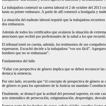
La trabajadora comenzó su carrera laboral el 2 de octubre del 2013 co
hasta su primer embarazo. A partir de allí comenzó a hostigarla y mal
La situación del maltrato laboral requirió que la trabajadora recurriera
dos embarazos.
Además de todos los certificados que avalaron la situación de extrema 
atenciones que recibió por profesionales de la salud a los que recurrió.
El tribunal tomó en cuenta, además, los testimonios de sus compañero
expresaron. Escuchó decirle a la trabajadora “vos sos fácil”. Agregar
hombres que no se embarazan”.
Fundamentos del fallo
“Fallar con perspectiva de género implica que se deben reconocer las 
destaca la sentencia.
Por otro lado, recuerda que “el concepto de perspectiva de género se 
de género es para los operadores de la Justicia un mandato Constituci
Finalmente, se destacó que la actitud del personal superior, en este c
acto sistemático de persecución, estigmatización, desprestigio, desval
Forman parte de los hechos de acoso, señala el fallo, aquellos “actos q