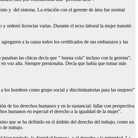
nto y del sistema. La relación con el gerente de área fue normal
co y ordenó licencias varias. Durante el nexo laboral la mujer transitó
 agregaron a la causa todos los certificados de sus embarazos y las
pasaban las chicas decía que ” buena cola” incluso con la gerenta”,
ba en voz alta. Siempre presionaba. Decía que había que tomar más
s a los hombres como grupo social y discriminatorias para las mujeres”
ón de los derechos humanos y en lo sustancial: fallar con perspectiva
chos humanos en especial el derecho a la igualdad de la mujer”.
, sino que se ha definido en el ámbito del derecho del trabajo, como un
o de trabajo.
el bien tutelado, la dignidad humana, y el derecho a la intimidad. La