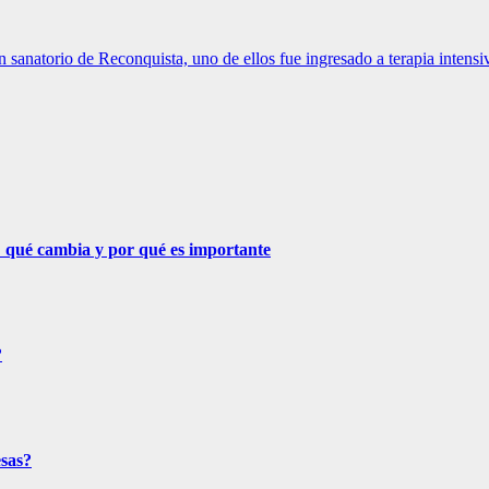
n sanatorio de Reconquista, uno de ellos fue ingresado a terapia intensi
 qué cambia y por qué es importante
?
esas?