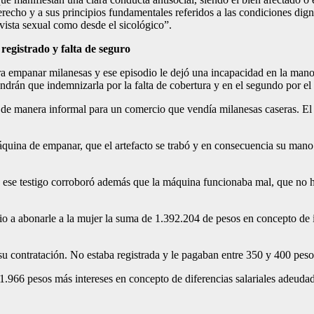
erecho y a sus principios fundamentales referidos a las condiciones dig
vista sexual como desde el sicológico”.
registrado y falta de seguro
ra empanar milanesas y ese episodio le dejó una incapacidad en la man
tendrán que indemnizarla por la falta de cobertura y en el segundo por el
 manera informal para un comercio que vendía milanesas caseras. El ne
áquina de empanar, que el artefacto se trabó y en consecuencia su ma
icio ese testigo corroboró además que la máquina funcionaba mal, que n
io a abonarle a la mujer la suma de 1.392.204 de pesos en concepto de
su contratación. No estaba registrada y le pagaban entre 350 y 400 pesos
.966 pesos más intereses en concepto de diferencias salariales adeudad