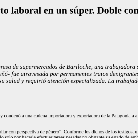
ato laboral en un súper. Doble c
resa de supermercados de Bariloche, una trabajadora s
peñó- fue atravesada por permanentes tratos denigrante
 su salud y requirió atención especializada. La trabaja
ón y condenó a una cadena importadora y exportadora de la Patagonia a 
lar con perspectiva de género”. Conforme los dichos de los testigos, un
 No solo por hacerle efectuar tareas pesadas no obstante su estado de em