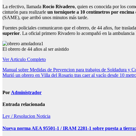
La efectivo, llamada
Rocío Rivadero
, quien es conocida por los comer
cinturón para realizarle
un torniquete a 10 centímetros por encima d
(SAME), que arribó unos minutos más tarde.
Fuentes policiales comunicaron que el obrero, de 44 años, fue trasla
superior
. La oficial primero Rivadero lo acompañó en la ambulancia
El obrero de 44 años al ser asistido
Ver Articulo Completo
Navegación
Manual sobre Medidas de Prevencion para trabajos de Soldadura y Co
Murió un obrero en Villa del Rosario tras caer al vacío desde 10 metro
de
entradas
Por
Administrador
Entrada relacionada
Ley / Resolucion
Noticia
Nueva norma AEA 95501-1 / IRAM 2281-1 sobre puesta a tierra: