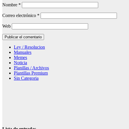
Nombre
*
Correo electrónico
*
Web
Ley / Resolucion
Manuales
Memes
Noticia
Planillas / Archivos
Plantillas Premium
Sin Categoria
Lista de entradas