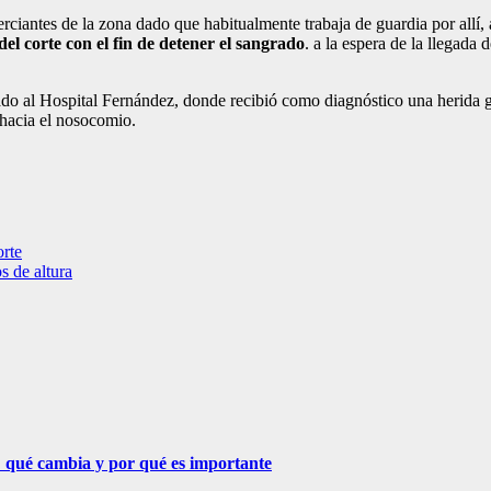
ciantes de la zona dado que habitualmente trabaja de guardia por allí, as
el corte con el fin de detener el sangrado
. a la espera de la llegad
dado al Hospital Fernández, donde recibió como diagnóstico una herida
 hacia el nosocomio.
rte
s de altura
 qué cambia y por qué es importante