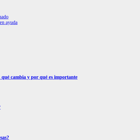
nado
den ayuda
 qué cambia y por qué es importante
?
esas?