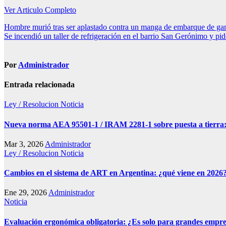
Ver Articulo Completo
Navegación
Hombre murió tras ser aplastado contra un manga de embarque de ga
Se incendió un taller de refrigeración en el barrio San Gerónimo y pi
de
entradas
Por
Administrador
Entrada relacionada
Ley / Resolucion
Noticia
Nueva norma AEA 95501-1 / IRAM 2281-1 sobre puesta a tierra:
Mar 3, 2026
Administrador
Ley / Resolucion
Noticia
Cambios en el sistema de ART en Argentina: ¿qué viene en 2026
Ene 29, 2026
Administrador
Noticia
Evaluación ergonómica obligatoria: ¿Es solo para grandes empr