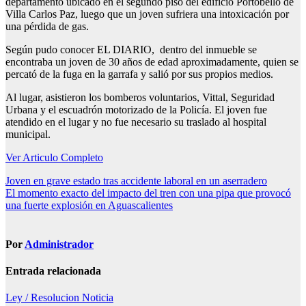
departamento ubicado en el segundo piso del edificio Portobello de
Villa Carlos Paz, luego que un joven sufriera una intoxicación por
una pérdida de gas.
Según pudo conocer EL DIARIO, dentro del inmueble se
encontraba un joven de 30 años de edad aproximadamente, quien se
percató de la fuga en la garrafa y salió por sus propios medios.
Al lugar, asistieron los bomberos voluntarios, Vittal, Seguridad
Urbana y el escuadrón motorizado de la Policía. El joven fue
atendido en el lugar y no fue necesario su traslado al hospital
municipal.
Ver Articulo Completo
Navegación
Joven en grave estado tras accidente laboral en un aserradero
El momento exacto del impacto del tren con una pipa que provocó
de
una fuerte explosión en Aguascalientes
entradas
Por
Administrador
Entrada relacionada
Ley / Resolucion
Noticia