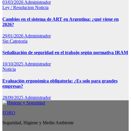
03/03/2026
Administrador
Ley / Resolucion
Noticia
Cambios en el sistema de ART en Argentina: ¿qué viene en
2026?
29/01/2026
Administrador
Sin Categoria
Señalización de seguridad en el trabajo según normativa IRAM
10/10/2025
Administrador
Noticia
Evaluación ergonómica obligatoria: ¿Es solo para grandes
empresas?
28/09/2025
Administrador
FORO
Seguridad, Higiene y Medio Ambiente