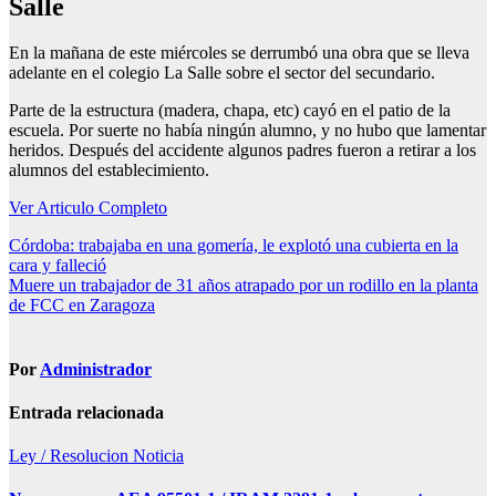
Salle
En la mañana de este miércoles se derrumbó una obra que se lleva
adelante en el colegio La Salle sobre el sector del secundario.
Parte de la estructura (madera, chapa, etc) cayó en el patio de la
escuela. Por suerte no había ningún alumno, y no hubo que lamentar
heridos. Después del accidente algunos padres fueron a retirar a los
alumnos del establecimiento.
Ver Articulo Completo
Navegación
Córdoba: trabajaba en una gomería, le explotó una cubierta en la
cara y falleció
de
Muere un trabajador de 31 años atrapado por un rodillo en la planta
entradas
de FCC en Zaragoza
Por
Administrador
Entrada relacionada
Ley / Resolucion
Noticia