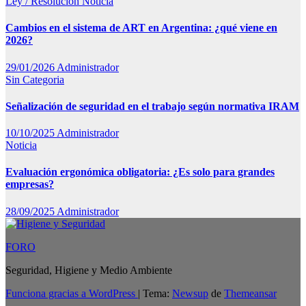
Ley / Resolucion
Noticia
Cambios en el sistema de ART en Argentina: ¿qué viene en
2026?
29/01/2026
Administrador
Sin Categoria
Señalización de seguridad en el trabajo según normativa IRAM
10/10/2025
Administrador
Noticia
Evaluación ergonómica obligatoria: ¿Es solo para grandes
empresas?
28/09/2025
Administrador
FORO
Seguridad, Higiene y Medio Ambiente
Funciona gracias a WordPress
|
Tema:
Newsup
de
Themeansar