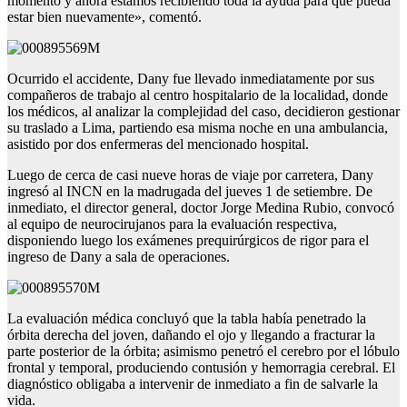
momento y ahora estamos recibiendo toda la ayuda para que pueda
estar bien nuevamente», comentó.
Ocurrido el accidente, Dany fue llevado inmediatamente por sus
compañeros de trabajo al centro hospitalario de la localidad, donde
los médicos, al analizar la complejidad del caso, decidieron gestionar
su traslado a Lima, partiendo esa misma noche en una ambulancia,
asistido por dos enfermeras del mencionado hospital.
Luego de cerca de casi nueve horas de viaje por carretera, Dany
ingresó al INCN en la madrugada del jueves 1 de setiembre. De
inmediato, el director general, doctor Jorge Medina Rubio, convocó
al equipo de neurocirujanos para la evaluación respectiva,
disponiendo luego los exámenes prequirúrgicos de rigor para el
ingreso de Dany a sala de operaciones.
La evaluación médica concluyó que la tabla había penetrado la
órbita derecha del joven, dañando el ojo y llegando a fracturar la
parte posterior de la órbita; asimismo penetró el cerebro por el lóbulo
frontal y temporal, produciendo contusión y hemorragia cerebral. El
diagnóstico obligaba a intervenir de inmediato a fin de salvarle la
vida.