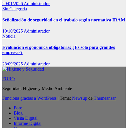
29/01/2026
Administrador
Sin Categoria
Señalización de seguridad en el trabajo según normativa IRAM
10/10/2025
Administrador
Noticia
Evaluación ergonómica obligatoria: ¿Es solo para grandes
empresas?
28/09/2025
Administrador
FORO
Seguridad, Higiene y Medio Ambiente
Funciona gracias a WordPress
|
Tema:
Newsup
de
Themeansar
Foro
Blog
Visita Digital
Informe Digital