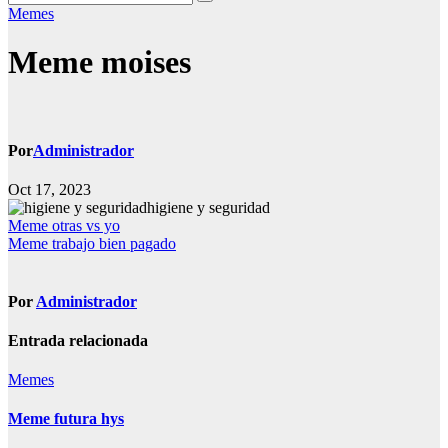
Memes
Meme moises
Por
Administrador
Oct 17, 2023
higiene y seguridad
Navegación
Meme otras vs yo
Meme trabajo bien pagado
de
entradas
Por
Administrador
Entrada relacionada
Memes
Meme futura hys