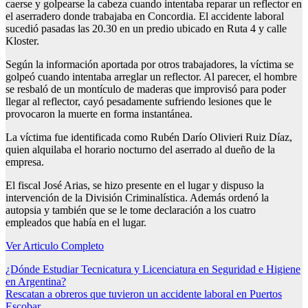
caerse y golpearse la cabeza cuando intentaba reparar un reflector en
el aserradero donde trabajaba en Concordia. El accidente laboral
sucedió pasadas las 20.30 en un predio ubicado en Ruta 4 y calle
Kloster.
Según la información aportada por otros trabajadores, la víctima se
golpeó cuando intentaba arreglar un reflector. Al parecer, el hombre
se resbaló de un montículo de maderas que improvisó para poder
llegar al reflector, cayó pesadamente sufriendo lesiones que le
provocaron la muerte en forma instantánea.
La víctima fue identificada como Rubén Darío Olivieri Ruiz Díaz,
quien alquilaba el horario nocturno del aserrado al dueño de la
empresa.
El fiscal José Arias, se hizo presente en el lugar y dispuso la
intervención de la División Criminalística. Además ordenó la
autopsia y también que se le tome declaración a los cuatro
empleados que había en el lugar.
Ver Articulo Completo
Navegación
¿Dónde Estudiar Tecnicatura y Licenciatura en Seguridad e Higiene
en Argentina?
de
Rescatan a obreros que tuvieron un accidente laboral en Puertos
Escobar