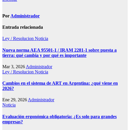
entradas
Por
Administrador
Entrada relacionada
Ley / Resolucion
Noticia
Nueva norma AEA 95501-1 / IRAM 2281-1 sobre puesta a
tierra: qué cambia y por qué es importante
Mar 3, 2026
Administrador
Ley / Resolucion
Noticia
Cambios en el sistema de ART en Argentina: ¿qué viene en
2026?
Ene 29, 2026
Administrador
Noticia
Evaluación ergonómica obligatoria: ¿Es solo para grandes
empresas?