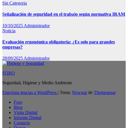
Sin Categoria
Señalización de seguridad en el trabajo según normativa IRAM
10/10/2025
Administrador
Noticia
Evaluación ergonómica obligatoria: ¿Es solo para grandes
empresas?
28/09/2025
Administrador
FORO
Seguridad, Higiene y Medio Ambiente
Funciona gracias a WordPress
|
Tema:
Newsup
de
Themeansar
Foro
Blog
Visita Digital
Informe Digital
Contacto
Donar