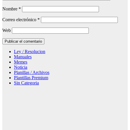
Nombre
*
Correo electrónico
*
Web
Ley / Resolucion
Manuales
Memes
Noticia
Planillas / Archivos
Plantillas Premium
Sin Categoria