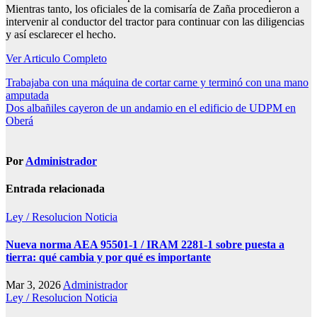
Mientras tanto, los oficiales de la comisaría de Zaña procedieron a
intervenir al conductor del tractor para continuar con las diligencias
y así esclarecer el hecho.
Ver Articulo Completo
Navegación
Trabajaba con una máquina de cortar carne y terminó con una mano
amputada
de
Dos albañiles cayeron de un andamio en el edificio de UDPM en
entradas
Oberá
Por
Administrador
Entrada relacionada
Ley / Resolucion
Noticia
Nueva norma AEA 95501-1 / IRAM 2281-1 sobre puesta a
tierra: qué cambia y por qué es importante
Mar 3, 2026
Administrador
Ley / Resolucion
Noticia