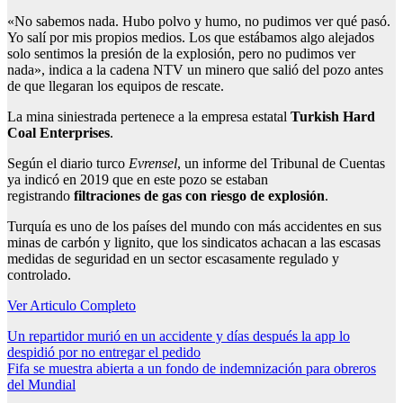
«No sabemos nada. Hubo polvo y humo, no pudimos ver qué pasó.
Yo salí por mis propios medios. Los que estábamos algo alejados
solo sentimos la presión de la explosión, pero no pudimos ver
nada», indica a la cadena NTV un minero que salió del pozo antes
de que llegaran los equipos de rescate.
La mina siniestrada pertenece a la empresa estatal
Turkish Hard
Coal Enterprises
.
Según el diario turco
Evrensel
, un informe del Tribunal de Cuentas
ya indicó en 2019 que en este pozo se estaban
registrando
filtraciones de gas con riesgo de explosión
.
Turquía es uno de los países del mundo con más accidentes en sus
minas de carbón y lignito, que los sindicatos achacan a las escasas
medidas de seguridad en un sector escasamente regulado y
controlado.
Ver Articulo Completo
Navegación
Un repartidor murió en un accidente y días después la app lo
despidió por no entregar el pedido
de
Fifa se muestra abierta a un fondo de indemnización para obreros
entradas
del Mundial