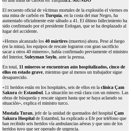
en una mina de carbón en Turquía
EL MUNDO
El recuento oficial de víctimas mortales de la explosión el viernes en
una mina de carbón en
Turquía
, en la costa del mar Negro, ha
aumentado oficialmente este sábado a 41. El último fallecimiento ha
sido confirmado por el presidente Erdogan, que se ha desplazado al
lugar del accidente.
«Hemos alcanzado los
40 mártires
(muertos) ahora. Pese al fuego
(en la mina), los equipos de rescate lograron con gran sacrificio
sacar a otros 40 mineros», había confirmado previamente el ministro
del Interior,
Suleyman Soylu
, ante la prensa.
En total,
11 mineros se encuentran aún hospitalizados, cinco de
ellos en estado grave
, mientras que al menos un trabajador sigue
desaparecido.
«11 heridos están en los hospitales, seis de ellos en la
clínica Çam
Sakura
de
Estambul
. La situación no está clara con un minero. Las
obras de búsqueda y rescate siguen hasta que se haya aclarado su
situación», explica el ministro turco.
Mustafa Turan
, jefe de la unidad de quemados del hospital
Çam
Sakura Hospital
de Estambul, ha explicado a Efe por teléfono que
han recibido seis heridos vía ambulancias aéreas y que uno de los
heridos tuvo que ser operado de urgencia.